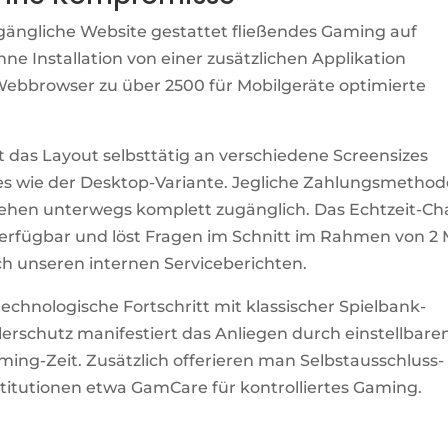
gängliche Website gestattet fließendes Gaming auf
e Installation von einer zusätzlichen Applikation
ebbrowser zu über 2500 für Mobilgeräte optimierte
 das Layout selbsttätig an verschiedene Screensizes
res wie der Desktop-Variante. Jegliche Zahlungsmethod
ehen unterwegs komplett zugänglich. Das Echtzeit-Ch
verfügbar und löst Fragen im Schnitt im Rahmen von 2 
h unseren internen Serviceberichten.
technologische Fortschritt mit klassischer Spielbank-
erschutz manifestiert das Anliegen durch einstellbare
ming-Zeit. Zusätzlich offerieren man Selbstausschluss-
titutionen etwa GamCare für kontrolliertes Gaming.