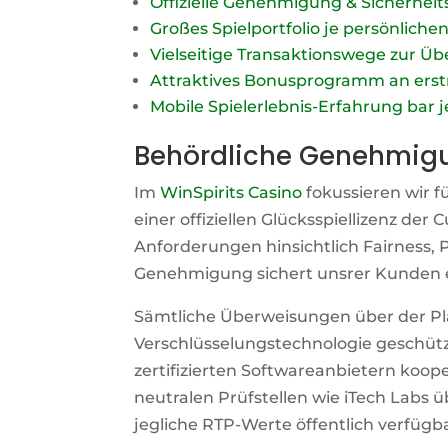
Offizielle Genehmigung & Sicherhe
Großes Spielportfolio je persönliche
Vielseitige Transaktionswege zur Üb
Attraktives Bonusprogramm an erstm
Mobile Spielerlebnis-Erfahrung bar
Behördliche Genehmigu
Im
WinSpirits Casino
fokussieren wir f
einer offiziellen Glücksspiellizenz der
Anforderungen hinsichtlich Fairness,
Genehmigung sichert unsrer Kunden e
Sämtliche Überweisungen über der Plat
Verschlüsselungstechnologie geschütz
zertifizierten Softwareanbietern koop
neutralen Prüfstellen wie iTech Labs 
jegliche RTP-Werte öffentlich verfügb