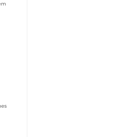
dem
mes