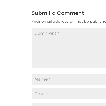
Submit a Comment
Your email address will not be publish