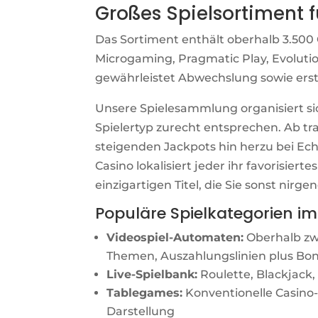
Großes Spielsortiment f
Das Sortiment enthält oberhalb 3.500
Microgaming, Pragmatic Play, Evolutio
gewährleistet Abwechslung sowie erst
Unsere Spielesammlung organisiert sic
Spielertyp zurecht entsprechen. Ab tr
steigenden Jackpots hin herzu bei Echt
Casino lokalisiert jeder ihr favorisiert
einzigartigen Titel, die Sie sonst nir
Populäre Spielkategorien i
Videospiel-Automaten:
Oberhalb zwe
Themen, Auszahlungslinien plus Bo
Live-Spielbank:
Roulette, Blackjack,
Tablegames:
Konventionelle Casino-
Darstellung