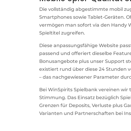
Die vollständig abgestimmte mobil zu
Smartphones sowie Tablet-Geräten. Ohn
vermögen man sofort via den Handy W
Spieltitel zugreifen.
Diese anpassungsfähige Website passt
passend und offeriert dieselbe Featu
Bonusangebote plus unser Support st
existiert rund über diese 24 Stunden 
– das nachgewiesener Parameter durc
Bei WinSpirits Spielbank vereinen wir 
Stimmung. Das Einsatz bezüglich Spiel
Grenzen für Deposits, Verluste plus Ga
Varianten und Partnerschaften bei Ins