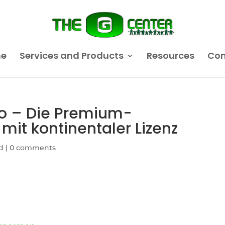
e
Services and Products
Resources
Con
no – Die Premium-
mit kontinentaler Lizenz
d
|
0 comments