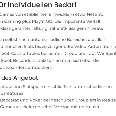
ür individuellen Bedarf
 Games von etablierten Entwicklern etwa NetEnt,
n Gaming plus Play’n GO. Die imposante Vielfalt
klassige Unterhaltung mit erstklassigem Niveau.
h selbst nach unterschiedliche Bereiche, die allen
aditionellen Slots bis zu zeitgemäße Video-Automaten 
zeit-Casino-Tables bei echten Croupiers – auf WinSpiri
es Spiel. Besonders stolz fühlen man sich über die
gends woanders entdecken.
m des Angebot
itausend Slotspiele einschließlich unterschiedlichen
nusfeatures
 Baccarat und Poker bei geschulten Croupiers in Realze
Games als elektronischer Version mit optimaler