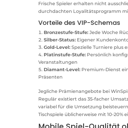
Frische Spieler erhalten nicht aussc
durchdachten Loyalitätsprogramm mit
Vorteile des VIP-Schemas
Bronzestufe-Stufe:
Jede Woche Rück
Silber-Status:
Eigener Kundenkonto
Gold-Level:
Spezielle Turniere plu
Platinstufe-Stufe:
Persönlich konfig
Veranstaltungen
Diamant-Level:
Premium-Dienst ein
Präsenten
Jegliche Prämienangebote bei WinSpir
Regulär existiert das 35-facher Ums
variabel für die Umsetzung beisteuer
Tischspiele üblicherweise mit 10-20% ei
Mobile Spiel-Qualität