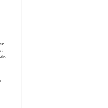
en,
at
Min.
n