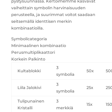
pystysuunnassa. Kertoimemme kasvavat
vaiheittain symbolin harvinaisuuden
perusteella, ja suurimmat voitot saadaan
seitsemällä identtisen merkin
kombinaatioilla.
Symbolicategoria
Minimaalinen kombinaatio
Perusmultiplikaattori
Korkein Palkinto
3
Kultablokki
50x
50
symbolia
3
Liila Jalokivi
25x
25
symbolia
Tulipunainen
3
15x
15
Kristalli
merkkiä