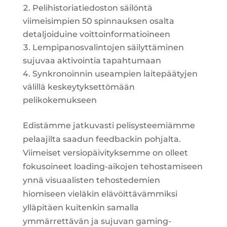
Pelihistoriatiedoston säilöntä
viimeisimpien 50 spinnauksen osalta
detaljoiduine voittoinformatioineen
Lempipanosvalintojen säilyttäminen
sujuvaa aktivointia tapahtumaan
Synkronoinnin useampien laitepäätyjen
välillä keskeytyksettömään
pelikokemukseen
Edistämme jatkuvasti pelisysteemiämme
pelaajilta saadun feedbackin pohjalta.
Viimeiset versiopäivityksemme on olleet
fokusoineet loading-aikojen tehostamiseen
ynnä visuaalisten tehostedemien
hiomiseen vieläkin elävöittävämmiksi
ylläpitäen kuitenkin samalla
ymmärrettävän ja sujuvan gaming-