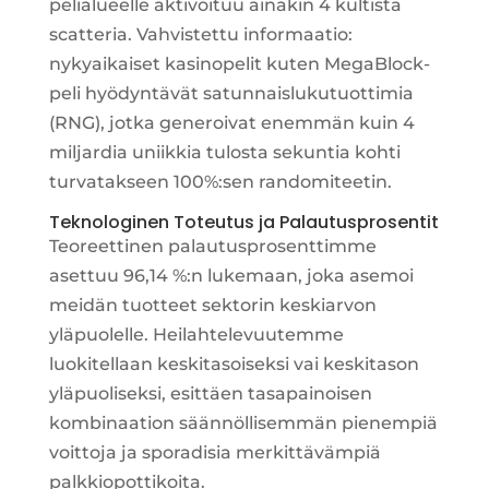
pelialueelle aktivoituu ainakin 4 kultista
scatteria. Vahvistettu informaatio:
nykyaikaiset kasinopelit kuten MegaBlock-
peli hyödyntävät satunnaislukutuottimia
(RNG), jotka generoivat enemmän kuin 4
miljardia uniikkia tulosta sekuntia kohti
turvatakseen 100%:sen randomiteetin.
Teknologinen Toteutus ja Palautusprosentit
Teoreettinen palautusprosenttimme
asettuu 96,14 %:n lukemaan, joka asemoi
meidän tuotteet sektorin keskiarvon
yläpuolelle. Heilahtelevuutemme
luokitellaan keskitasoiseksi vai keskitason
yläpuoliseksi, esittäen tasapainoisen
kombinaation säännöllisemmän pienempiä
voittoja ja sporadisia merkittävämpiä
palkkiopottikoita.