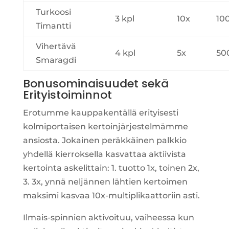
Turkoosi
3 kpl
10x
10
Timantti
Vihertävä
4 kpl
5x
50
Smaragdi
Bonusominaisuudet sekä
Erityistoiminnot
Erotumme kauppakentällä erityisesti
kolmiportaisen kertoinjärjestelmämme
ansiosta. Jokainen peräkkäinen palkkio
yhdellä kierroksella kasvattaa aktiivista
kertointa askelittain: 1. tuotto 1x, toinen 2x,
3. 3x, ynnä neljännen lähtien kertoimen
maksimi kasvaa 10x-multiplikaattoriin asti.
Ilmais-spinnien aktivoituu, vaiheessa kun