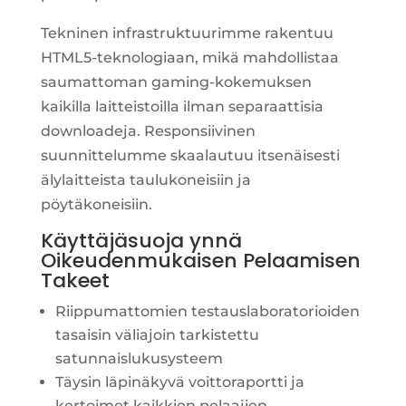
Tekninen infrastruktuurimme rakentuu
HTML5-teknologiaan, mikä mahdollistaa
saumattoman gaming-kokemuksen
kaikilla laitteistoilla ilman separaattisia
downloadeja. Responsiivinen
suunnittelumme skaalautuu itsenäisesti
älylaitteista taulukoneisiin ja
pöytäkoneisiin.
Käyttäjäsuoja ynnä
Oikeudenmukaisen Pelaamisen
Takeet
Riippumattomien testauslaboratorioiden
tasaisin väliajoin tarkistettu
satunnaislukusysteem
Täysin läpinäkyvä voittoraportti ja
kertoimet kaikkien pelaajien