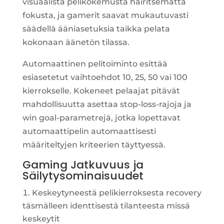
visuaalista pelikokemusta häiritsemättä
fokusta, ja gamerit saavat mukautuvasti
säädellä ääniasetuksia taikka pelata
kokonaan äänetön tilassa.
Automaattinen pelitoiminto esittää
esiasetetut vaihtoehdot 10, 25, 50 vai 100
kierrokselle. Kokeneet pelaajat pitävät
mahdollisuutta asettaa stop-loss-rajoja ja
win goal-parametrejä, jotka lopettavat
automaattipelin automaattisesti
määriteltyjen kriteerien täyttyessä.
Gaming Jatkuvuus ja
Säilytysominaisuudet
Keskeytyneestä pelikierroksesta recovery
täsmälleen identtisestä tilanteesta missä
keskeytit