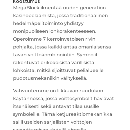
Koostumus
MegaBlock ilmentää uuden generation
kasinopelaamista, jossa traditionaalinen
hedelmäpelitoiminto yhdistyy
monipuoliseen lohkorakenteeseen.
Operoimme 7 kerroinvetoisen rivin
pohjalta, jossa kaikki antaa omanlaisensa
tavan voittokombinointiin. Symbolit
rakentuvat erikokoisista värillisistä
lohkoista, mitkä sijoittuvat pelialueelle
pudotusmekaniikin välityksellä.
Vahvuutemme on liikkuvan ruudukon
käytännössä, jossa voittosymbolit häviävät
itsenäisesti sekä antavat tilaa uusille
symboleille. Tämä ketjureaktiomekanikka
sallii useiden sarjallisten voittojen
saavuttamisen yhdellä ainoalla