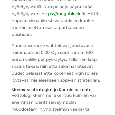
pyöräytyksellä. Kun pelaaja käynnistää
pyöräytyksen,
https://megablock.fi/
esittää
nopean visuaalisesti vastauksen kunkin
merkin asettumisesta parhaaseen
positioon.
Panostasomme vaihtelevat joustavasti
minimaalisen 0,20 € ja suurimman 100
euron välille per pyöräytys. Tällainen laaja
skaala takaa, niin että sekä harkitsevat
uudet pelaajat että kokeneet high rollers
löytävät mieleisekseen sopivan strategian.
Menestysstrategiat ja Kerroinlaskenta
Voittologiikkamme rakentuu kolmen vai
enemmän identtisen symbolin
muodostamiin yhdistelmiin vaaka- tai