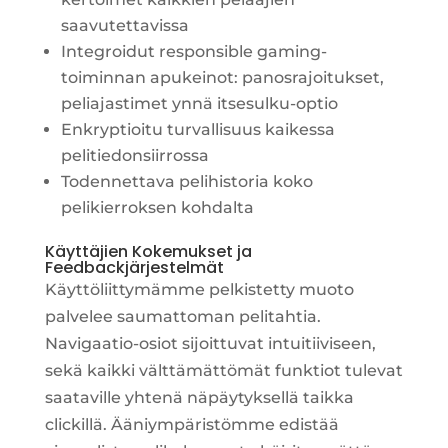
saavutettavissa
Integroidut responsible gaming-
toiminnan apukeinot: panosrajoitukset,
peliajastimet ynnä itsesulku-optio
Enkryptioitu turvallisuus kaikessa
pelitiedonsiirrossa
Todennettava pelihistoria koko
pelikierroksen kohdalta
Käyttäjien Kokemukset ja
Feedbackjärjestelmät
Käyttöliittymämme pelkistetty muoto
palvelee saumattoman pelitahtia.
Navigaatio-osiot sijoittuvat intuitiiviseen,
sekä kaikki välttämättömät funktiot tulevat
saataville yhtenä näpäytyksellä taikka
clickillä. Ääniympäristömme edistää