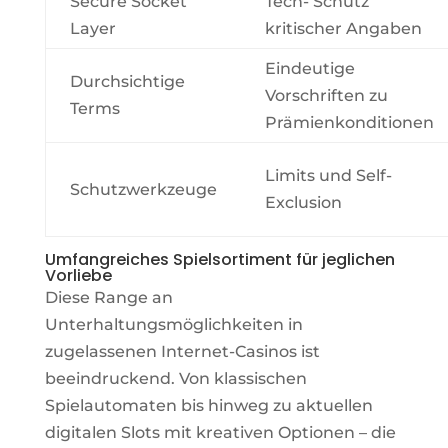
Secure Socket
Tech- Schutz
Layer
kritischer Angaben
Eindeutige
Durchsichtige
Vorschriften zu
Terms
Prämienkonditionen
Limits und Self-
Schutzwerkzeuge
Exclusion
Umfangreiches Spielsortiment für jeglichen
Vorliebe
Diese Range an
Unterhaltungsmöglichkeiten in
zugelassenen Internet-Casinos ist
beeindruckend. Von klassischen
Spielautomaten bis hinweg zu aktuellen
digitalen Slots mit kreativen Optionen – die