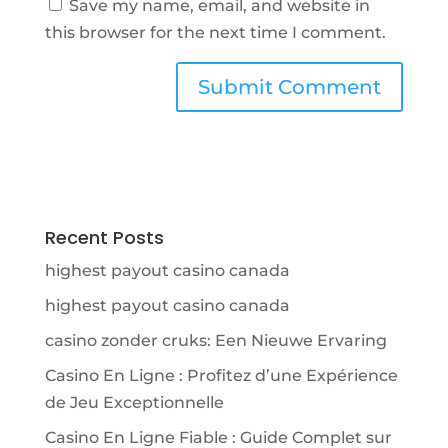
Save my name, email, and website in
this browser for the next time I comment.
Recent Posts
highest payout casino canada
highest payout casino canada
casino zonder cruks: Een Nieuwe Ervaring
Casino En Ligne : Profitez d’une Expérience
de Jeu Exceptionnelle
Casino En Ligne Fiable : Guide Complet sur