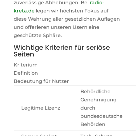
zuverlässige Abhebungen. Bei
radio-
kreta.de
legen wir höchsten Fokus auf
diese Wahrung aller gesetzlichen Auflagen
und offerieren unseren Usern eine
geschützte Sphäre.
Wichtige Kriterien für seriöse
Seiten
Kriterium
Definition
Bedeutung für Nutzer
Behördliche
Genehmigung
Legitime Lizenz
durch
bundesdeutsche
Behörden