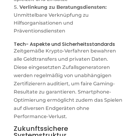
Verlinkung zu Beratungsdiensten:
Unmittelbare Verknüpfung zu
Hilfsorganisationen und
Präventionsdiensten
Tech- Aspekte und Sicherheitsstandards
Zeitgemäße Krypto-Verfahren bewahren
alle Geldtransfers und privaten Daten.
Diese eingesetzten Zufallsgeneratoren
werden regelmäßig von unabhängigen
Zertifizierern auditiert, um faire Gaming-
Resultate zu garantieren. Smartphone-
Optimierung ermöglicht zudem das Spielen
auf diversen Endgeräten ohne
Performance-Verlust.
Zukunftssichere
Systemstruktur