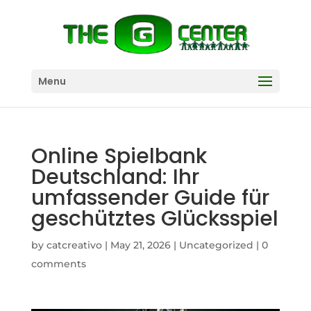
Menu
Online Spielbank
Deutschland: Ihr
umfassender Guide für
geschütztes Glücksspiel
by
catcreativo
|
May 21, 2026
|
Uncategorized
|
0
comments