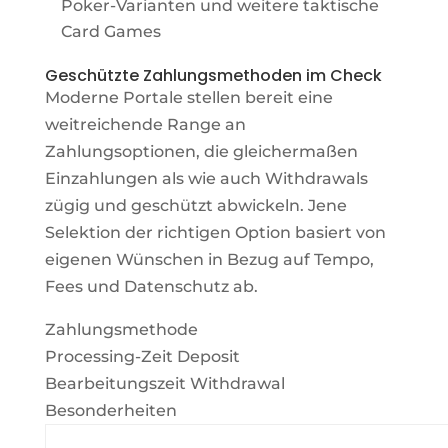
Poker-Varianten und weitere taktische
Card Games
Geschützte Zahlungsmethoden im Check
Moderne Portale stellen bereit eine
weitreichende Range an
Zahlungsoptionen, die gleichermaßen
Einzahlungen als wie auch Withdrawals
zügig und geschützt abwickeln. Jene
Selektion der richtigen Option basiert von
eigenen Wünschen in Bezug auf Tempo,
Fees und Datenschutz ab.
Zahlungsmethode
Processing-Zeit Deposit
Bearbeitungszeit Withdrawal
Besonderheiten