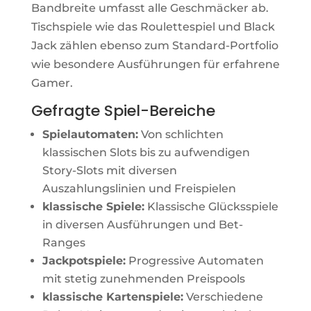
Bandbreite umfasst alle Geschmäcker ab.
Tischspiele wie das Roulettespiel und Black
Jack zählen ebenso zum Standard-Portfolio
wie besondere Ausführungen für erfahrene
Gamer.
Gefragte Spiel-Bereiche
Spielautomaten:
Von schlichten
klassischen Slots bis zu aufwendigen
Story-Slots mit diversen
Auszahlungslinien und Freispielen
klassische Spiele:
Klassische Glücksspiele
in diversen Ausführungen und Bet-
Ranges
Jackpotspiele:
Progressive Automaten
mit stetig zunehmenden Preispools
klassische Kartenspiele:
Verschiedene