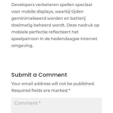
Developers verbeteren spellen speciaal
voor mobile displays, waarbij tijden
geminimaliseerd worden en batterij
doelmatig beheerd wordt. Deze nadruk op
mobiele perfectie reflecteert het
speelpatroon in de hedendaagse internet
omgeving.
Submit a Comment
Your email address will not be published.
Required fields are marked
*