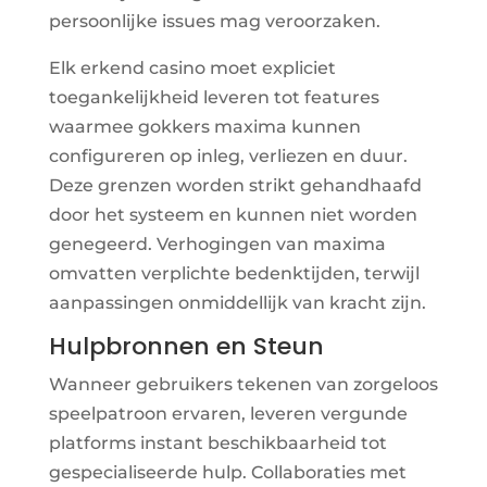
persoonlijke issues mag veroorzaken.
Elk erkend casino moet expliciet
toegankelijkheid leveren tot features
waarmee gokkers maxima kunnen
configureren op inleg, verliezen en duur.
Deze grenzen worden strikt gehandhaafd
door het systeem en kunnen niet worden
genegeerd. Verhogingen van maxima
omvatten verplichte bedenktijden, terwijl
aanpassingen onmiddellijk van kracht zijn.
Hulpbronnen en Steun
Wanneer gebruikers tekenen van zorgeloos
speelpatroon ervaren, leveren vergunde
platforms instant beschikbaarheid tot
gespecialiseerde hulp. Collaboraties met