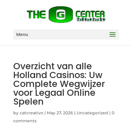
Menu
Overzicht van alle
Holland Casinos: Uw
Complete Wegwijzer
voor Legaal Online
Spelen
by
catcreativo
|
May 27, 2026
|
Uncategorized
|
0
comments