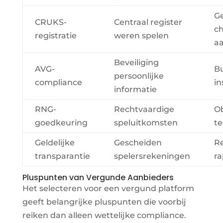
G
CRUKS-
Centraal register
ch
registratie
weren spelen
a
Beveiliging
AVG-
B
persoonlijke
compliance
in
informatie
RNG-
Rechtvaardige
Ob
goedkeuring
speluitkomsten
te
Geldelijke
Gescheiden
Re
transparantie
spelersrekeningen
r
Pluspunten van Vergunde Aanbieders
Het selecteren voor een vergund platform
geeft belangrijke pluspunten die voorbij
reiken dan alleen wettelijke compliance.