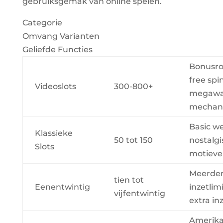
gebruiksgemak van online spelen.
Categorie
Omvang Varianten
Geliefde Functies
Bonusro
free spin
Videoslots
300-800+
megawa
mechan
Basic we
Klassieke
50 tot 150
nostalg
Slots
motiev
Meerde
tien tot
Eenentwintig
inzetlim
vijfentwintig
extra in
Amerika