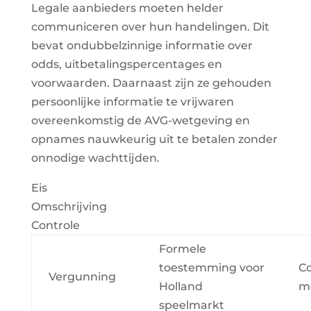
Legale aanbieders moeten helder
communiceren over hun handelingen. Dit
bevat ondubbelzinnige informatie over
odds, uitbetalingspercentages en
voorwaarden. Daarnaast zijn ze gehouden
persoonlijke informatie te vrijwaren
overeenkomstig de AVG-wetgeving en
opnames nauwkeurig uit te betalen zonder
onnodige wachttijden.
Eis
Omschrijving
Controle
Formele
toestemming voor
C
Vergunning
Holland
m
speelmarkt