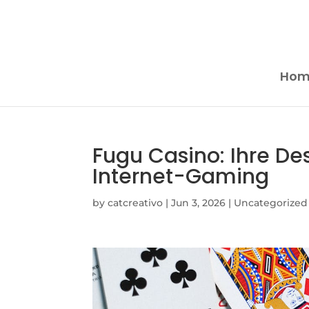
Hom
Fugu Casino: Ihre Des
Internet-Gaming
by
catcreativo
|
Jun 3, 2026
|
Uncategorized