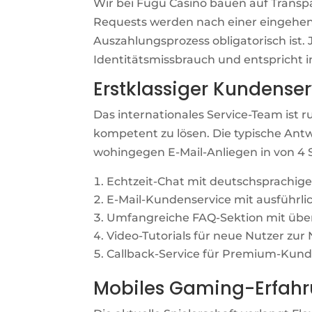
Wir bei Fugu Casino bauen auf Transp
Requests werden nach einer eingehende
Auszahlungsprozess obligatorisch ist.
Identitätsmissbrauch und entspricht
Erstklassiger Kundenser
Das internationales Service-Team ist
kompetent zu lösen. Die typische Antw
wohingegen E-Mail-Anliegen in von 4
Echtzeit-Chat mit deutschsprachige
E-Mail-Kundenservice mit ausführl
Umfangreiche FAQ-Sektion mit über
Video-Tutorials für neue Nutzer zur 
Callback-Service für Premium-Kund
Mobiles Gaming-Erfah