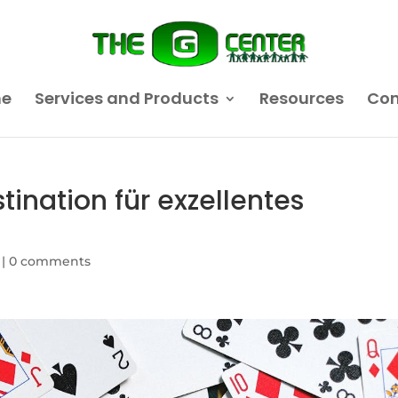
e
Services and Products
Resources
Con
tination für exzellentes
|
0 comments