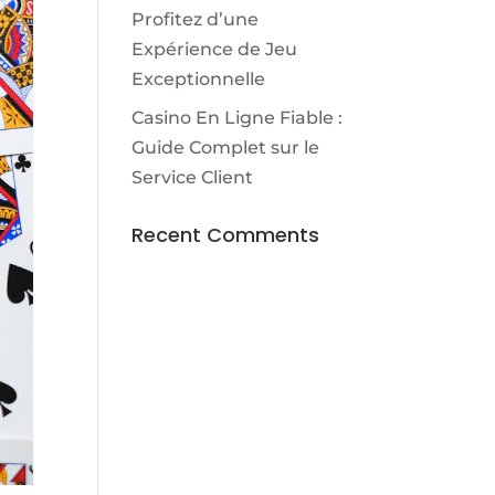
Profitez d’une
Expérience de Jeu
Exceptionnelle
Casino En Ligne Fiable :
Guide Complet sur le
Service Client
Recent Comments