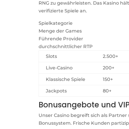
RNG zu gewährleisten. Das Kasino hält a
verifizierte Spiele an.
Spielkategorie
Menge der Games
Führende Provider
durchschnittlicher RTP
Slots
2.500+
Live-Casino
200+
Klassische Spiele
150+
Jackpots
80+
Bonusangebote und V
Unser Casino begreift sich als Partner 
Bonussystem. Frische Kunden partizi