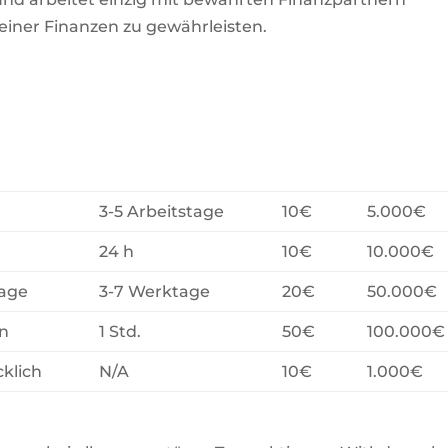
einer Finanzen zu gewährleisten.
3-5 Arbeitstage
10€
5.000€
24 h
10€
10.000€
tage
3-7 Werktage
20€
50.000€
en
1 Std.
50€
100.000€
klich
N/A
10€
1.000€