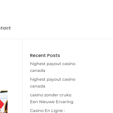
tact
Recent Posts
highest payout casino
canada
highest payout casino
canada
casino zonder cruks:
Een Nieuwe Ervaring
Casino En Ligne :