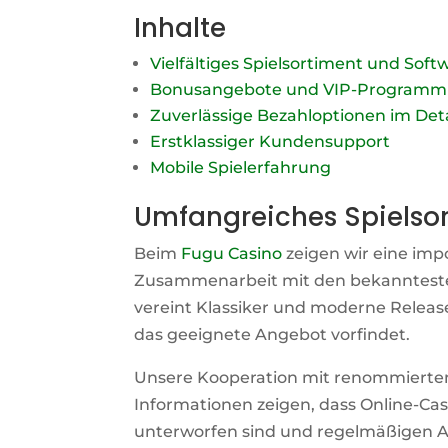
Inhalte
Vielfältiges Spielsortiment und Sof
Bonusangebote und VIP-Programm
Zuverlässige Bezahloptionen im Deta
Erstklassiger Kundensupport
Mobile Spielerfahrung
Umfangreiches Spielso
Beim
Fugu Casino
zeigen wir eine im
Zusammenarbeit mit den bekanntesten
vereint Klassiker und moderne Release
das geeignete Angebot vorfindet.
Unsere Kooperation mit renommierten
Informationen zeigen, dass Online-Cas
unterworfen sind und regelmäßigen 