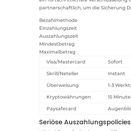
partnerschaftlich, um die Sicherung D
Bezahlmethode
Einzahlungszeit
Auszahlungszeit
Mindestbetrag
Maximalbetrag
Visa/Mastercard
Sofort
Skrill/Neteller
Instant
Überweisung
1-3 Werk
Kryptowährungen
15 Minut
Paysafecard
Augenblic
Seriöse Auszahlungspolicies